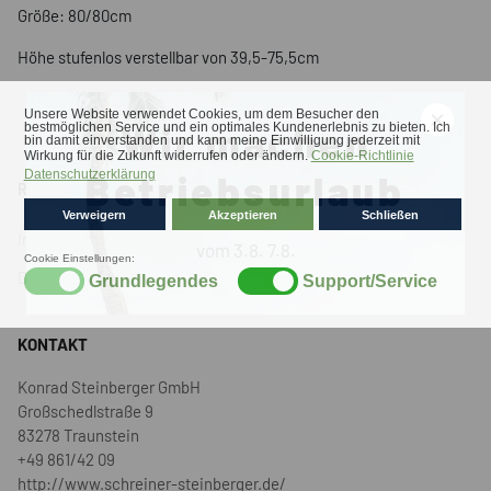
Größe: 80/80cm
Höhe stufenlos verstellbar von 39,5-75,5cm
×
Wir machen
Betriebsurlaub
RECHTLICHES
Impressum
vom 3.8. 7.8.
Datenschutz
KONTAKT
Konrad Steinberger GmbH
Großschedlstraße 9
83278 Traunstein
+49 861/42 09
http://www.schreiner-steinberger.de/