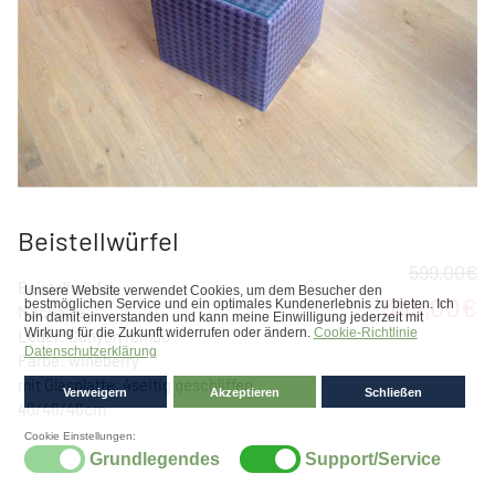
Beistellwürfel
599,00€
Beistellwürfel
399,00€
Machalke
Leder: Canyon rombo
Farbe: wineberry
mit Glasplatte, 4seitig geschliffen
46/46/46cm